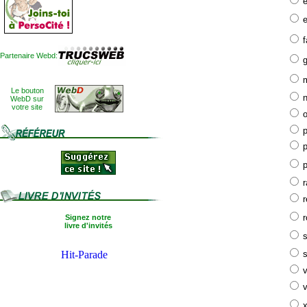
e
Partenaire Webd:
Le bouton
WebD sur
votre site
o
p
p
p
r
Signez notre
livre d'invités
s
v
v
x