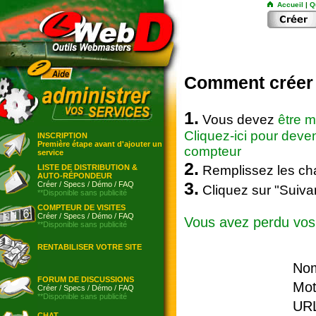
Accueil
|
Q
Comment créer 
1.
Vous devez
être 
Cliquez-ici pour dev
INSCRIPTION
Première étape avant d'ajouter un
compteur
service
2.
LISTE DE DISTRIBUTION &
Remplissez les cha
AUTO-RÉPONDEUR
3.
Créer
/
Specs
/
Démo
/
FAQ
Cliquez sur "Suivan
**Disponible sans publicité
COMPTEUR DE VISITES
Créer
/
Specs
/
Démo
/
FAQ
Vous avez perdu vos
**Disponible sans publicité
RENTABILISER VOTRE SITE
Nom
FORUM DE DISCUSSIONS
Mot
Créer
/
Specs
/
Démo
/
FAQ
**Disponible sans publicité
UR
CHAT