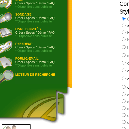
Com
Créer
/
Specs
/
Démo
/
FAQ
**Disponible sans publicité
Sty
SONDAGE
Créer
/
Specs
/
Démo
/
FAQ
**Disponible sans publicité
a
LIVRE D'INVITÉS
Créer
/
Specs
/
Démo
/
FAQ
b
**Disponible sans publicité
b
RÉFÉREUR
Créer
/
Specs
/
Démo
/
FAQ
b
**Disponible sans publicité
c
FORM-2-EMAIL
Créer
/
Specs
/
Démo
/
FAQ
c
**Disponible sans publicité
c
MOTEUR DE RECHERCHE
c
c
c
c
c