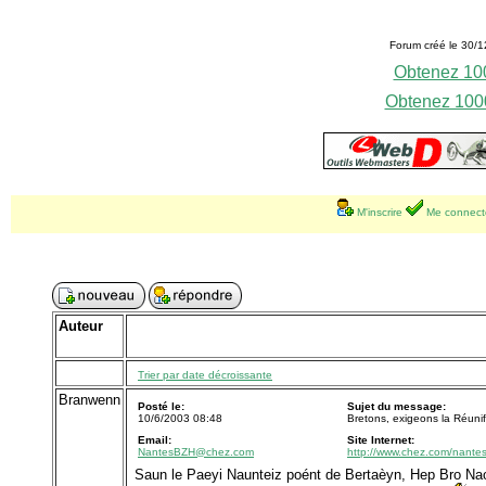
Forum créé le 30/1
Obtenez 100
Obtenez 1000
M'inscrire
Me connect
Auteur
Trier par date décroissante
Branwenn
Posté le:
Sujet du message:
10/6/2003 08:48
Bretons, exigeons la Réunifi
Email:
Site Internet:
NantesBZH@chez.com
http://www.chez.com/nante
Saun le Paeyi Naunteiz poént de Bertaèyn, Hep Bro Nao