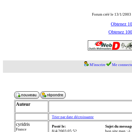
Forum créé le 13/1/2003 
Obtenez 100
Obtenez 1000
M'inscrire
Me connecte
Auteur
Trier par date décroissante
cyridris
Posté le:
Sujet du messag
France
8/4/2003 05:52
bon site man :-)