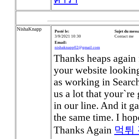
NishaKnapp
Posté le:
Sujet du mess
3/9/2021 10:30
Contact me
Email:
nishaknapp02@gmail.com
Thanks heaps again f
your website lookin
as working in Search
us a lot that your`r
in our line. And it 
the same time. I hope
Thanks Again
먹튀