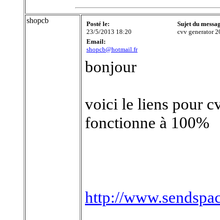
shopcb
Posté le:
Sujet du messa
23/5/2013 18:20
cvv generator 
Email:
shopcb@hotmail.fr
bonjour
voici le liens pour 
fonctionne à 100%
http://www.sendspac