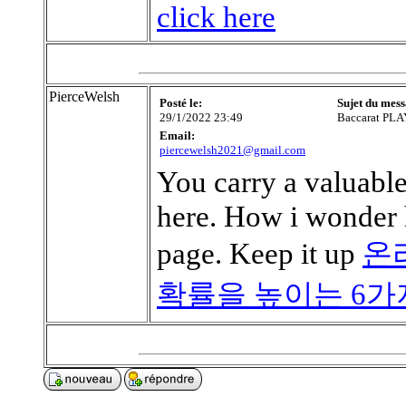
click here
PierceWelsh
Posté le:
Sujet du mess
29/1/2022 23:49
Baccarat PL
Email:
piercewelsh2021@gmail.com
You carry a valuabl
here. How i wonder 
page. Keep it up
온
확률을 높이는 6가