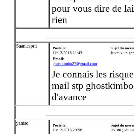
pour vous dire de la
rien
Saanlesprit
Posté le:
Sujet du mess
12/12/2016 11:43
Je veux un gen
Email:
ghostkimbo27@gmail.com
Je connais les risqu
mail stp ghostkim
d'avance
yaniso
Posté le:
Sujet du mess
18/12/2016 20:58
95100 ;) du va