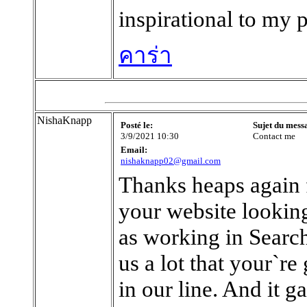
inspirational to my 
คาร่า
NishaKnapp
Posté le:
Sujet du mess
3/9/2021 10:30
Contact me
Email:
nishaknapp02@gmail.com
Thanks heaps again f
your website lookin
as working in Search
us a lot that your`r
in our line. And it 