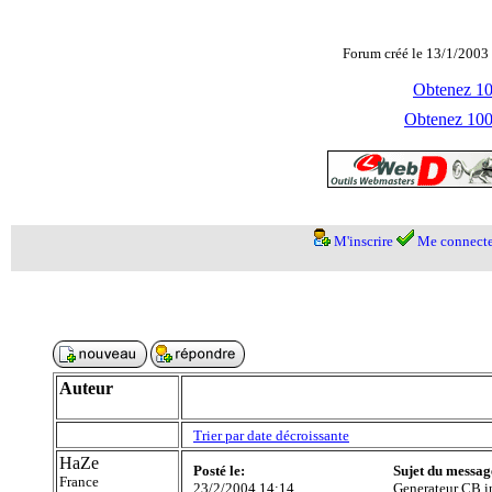
Forum créé le 13/1/2003 
Obtenez 100
Obtenez 1000
M'inscrire
Me connecte
Auteur
Trier par date décroissante
HaZe
Posté le:
Sujet du messag
France
23/2/2004 14:14
Generateur CB i