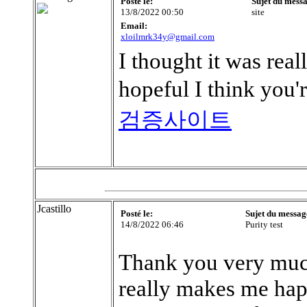
Posté le:
Sujet du mess
13/8/2022 00:50
site
Email:
xloilmrk34y@gmail.com
I thought it was real
hopeful I think you'
검증사이트
Jcastillo
Posté le:
Sujet du messag
14/8/2022 06:46
Purity test
Thank you very much
really makes me happ