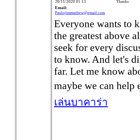
20/11/2020 01:13
Thanks
Email:
Paulojimmathew@gmail.com
Everyone wants to k
the greatest above al
seek for every discu
to know. And let's d
far. Let me know ab
maybe we can help e
เล่นบาคาร่า