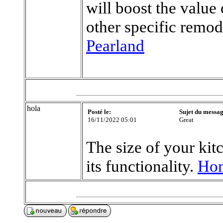
will boost the valu
other specific remod
Pearland
hola
Posté le:
Sujet du messag
16/11/2022 05:01
Great
The size of your ki
its functionality.
Hom