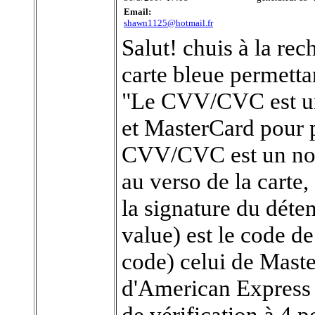
Email:
shawn1125@hotmail.fr
Salut! chuis à la re
carte bleue permett
"Le CVV/CVC est un 
et MasterCard pour p
CVV/CVC est un nomb
au verso de la carte,
la signature du déte
value) est le code d
code) celui de Maste
d'American Express 
de vérification à 4 po