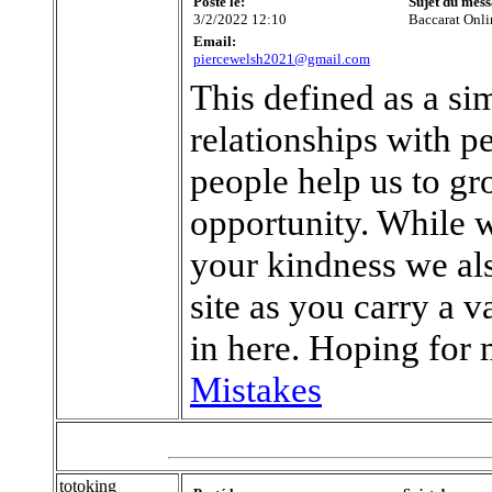
Posté le:
Sujet du mess
3/2/2022 12:10
Baccarat Onli
Email:
piercewelsh2021@gmail.com
This defined as a sim
relationships with p
people help us to gr
opportunity. While 
your kindness we als
site as you carry a 
in here. Hoping for
Mistakes
totoking