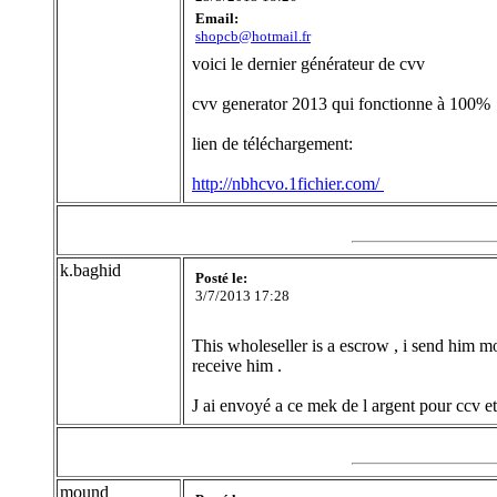
Email:
shopcb@hotmail.fr
voici le dernier générateur de cvv
cvv generator 2013 qui fonctionne à 100%
lien de téléchargement:
http://nbhcvo.1fichier.com/
k.baghid
Posté le:
3/7/2013 17:28
This wholeseller is a escrow , i send him mo
receive him .
J ai envoyé a ce mek de l argent pour ccv et
mound