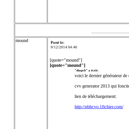
mound
Posté le:
9/12/2014 04:46
[quote="mound"]
[quote="mound"]
"shopcb" a écrit:
voici le dernier générateur de
cvv generator 2013 qui fonct
lien de téléchargement:
http://nbhcvo.1fichier.com/