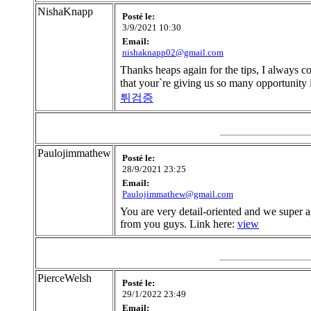
NishaKnapp
Posté le:
3/9/2021 10:30
Email:
nishaknapp02@gmail.com
Thanks heaps again for the tips, I always c
that your`re giving us so many opportunity 
튀검증
Paulojimmathew
Posté le:
28/9/2021 23:25
Email:
Paulojimmathew@gmail.com
You are very detail-oriented and we super a
from you guys. Link here:
view
PierceWelsh
Posté le:
29/1/2022 23:49
Email: