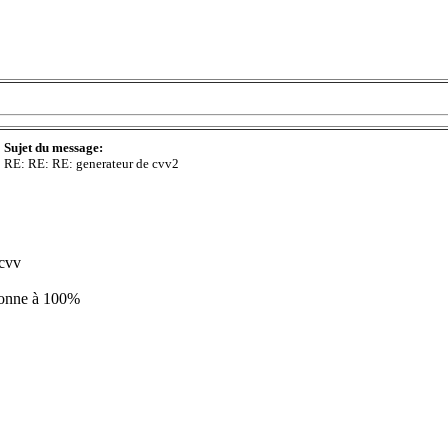
Sujet du message:
RE: RE: RE: generateur de cvv2
 cvv
ionne à 100%