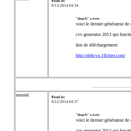
Posté le:
9/12/2014 04:34
"shopcb" a écrit:
voici le dernier générateur de
cvv generator 2013 qui fonct
lien de téléchargement:
http://nbhcvo.1fichier.com/
mound
Posté le:
9/12/2014 04:37
"shopcb" a écrit:
voici le dernier générateur de
cvv generator 2013 qui fonct