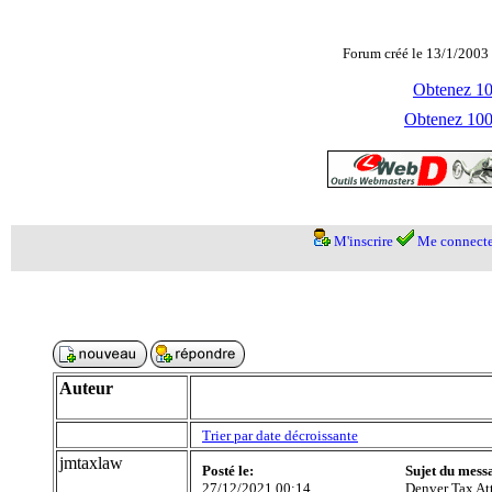
Forum créé le 13/1/2003 
Obtenez 100
Obtenez 1000
M'inscrire
Me connecte
Auteur
Trier par date décroissante
jmtaxlaw
Posté le:
Sujet du mess
27/12/2021 00:14
Denver Tax At