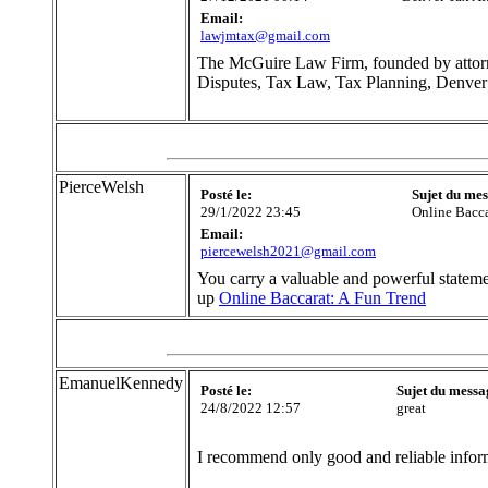
Email:
lawjmtax@gmail.com
The McGuire Law Firm, founded by attorn
Disputes, Tax Law, Tax Planning, Denver 
PierceWelsh
Posté le:
Sujet du mes
29/1/2022 23:45
Online Bacca
Email:
piercewelsh2021@gmail.com
You carry a valuable and powerful statem
up
Online Baccarat: A Fun Trend
EmanuelKennedy
Posté le:
Sujet du messa
24/8/2022 12:57
great
I recommend only good and reliable inform