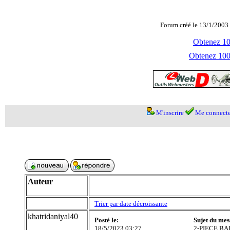
Forum créé le 13/1/2003 
Obtenez 100
Obtenez 1000
M'inscrire
Me connecte
Auteur
Trier par date décroissante
khatridaniyal40
Posté le:
Sujet du mes
18/5/2023 03:27
2-PIECE B