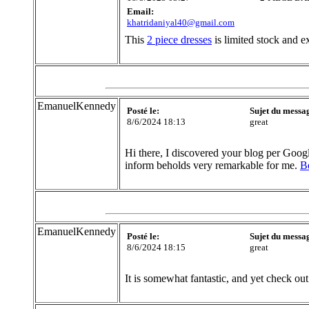
Email:
khatridaniyal40@gmail.com
This
2 piece dresses
is limited stock and ex
EmanuelKennedy
Posté le:
Sujet du messa
8/6/2024 18:13
great
Hi there, I discovered your blog per Goog
inform beholds very remarkable for me.
B
EmanuelKennedy
Posté le:
Sujet du messa
8/6/2024 18:15
great
It is somewhat fantastic, and yet check out 