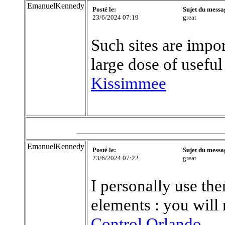
EmanuelKennedy
Posté le:
Sujet du messa
23/6/2024 07:19
great
Such sites are impo
large dose of useful
Kissimmee
EmanuelKennedy
Posté le:
Sujet du messa
23/6/2024 07:22
great
I personally use th
elements : you will 
Control Orlando