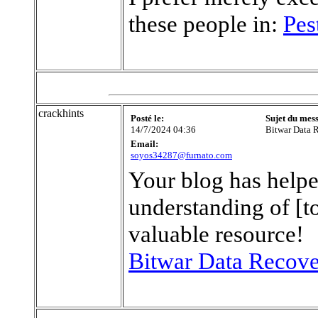
these people in:
Pes
crackhints
Posté le:
Sujet du mes
14/7/2024 04:36
Bitwar Data 
Email:
soyos34287@furnato.com
Your blog has hel
understanding of [t
valuable resource!
Bitwar Data Recove