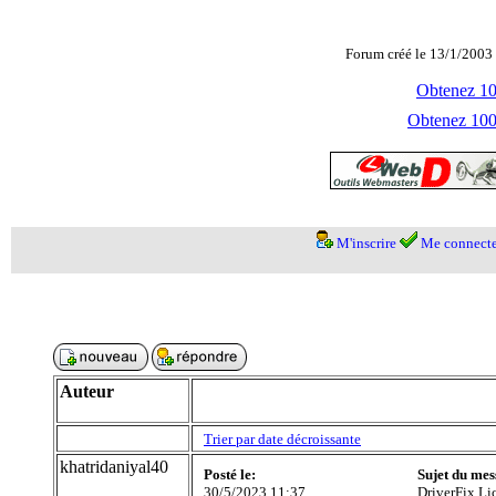
Forum créé le 13/1/2003 
Obtenez 100
Obtenez 1000
M'inscrire
Me connecte
Auteur
Trier par date décroissante
khatridaniyal40
Posté le:
Sujet du mes
30/5/2023 11:37
DriverFix Li