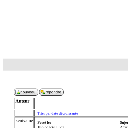
Auteur
Trier par date décroissante
kenivame
Posté le:
Suje
10/9/2024 00:28
Artic