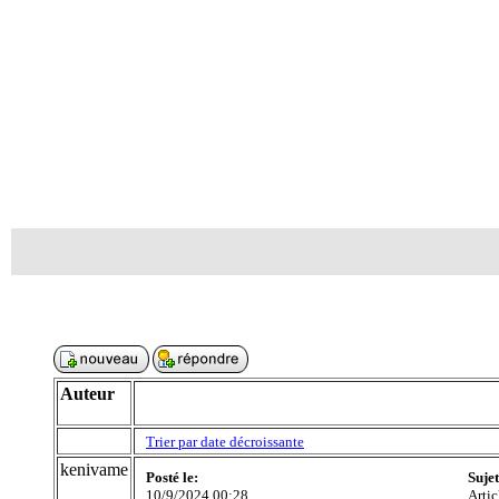
Auteur
Trier par date décroissante
kenivame
Posté le:
Suje
10/9/2024 00:28
Artic