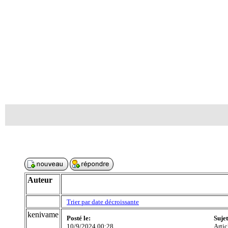
Auteur
Trier par date décroissante
kenivame
Posté le:
Suje
10/9/2024 00:28
Artic