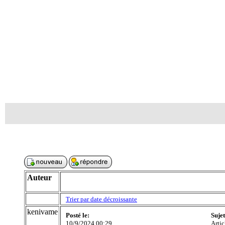
Auteur
Trier par date décroissante
kenivame
Posté le:
Suje
10/9/2024 00:29
Artic