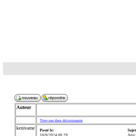
Auteur
Trier par date décroissante
kenivame
Posté le:
Suje
10/9/2024 00:29
Artic