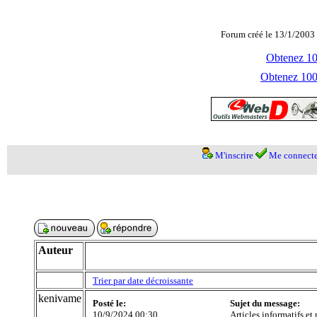
Forum créé le 13/1/2003 
Obtenez 100
Obtenez 1000
M'inscrire
Me connecte
Auteur
Trier par date décroissante
kenivame
Posté le:
Sujet du message:
10/9/2024 00:30
Articles informatifs et