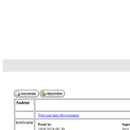
Auteur
Trier par date décroissante
kenivame
Posté le:
Suje
10/9/2024 00:30
Artic