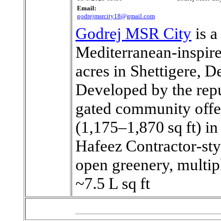
Email:
godrejmsrcity18@gmail.com
Godrej MSR City
is a
Mediterranean‑inspir
acres in Shettigere, 
Developed by the repu
gated community offe
(1,175–1,870 sq ft) in
Hafeez Contractor‑sty
open greenery, multip
~7.5 L sq ft