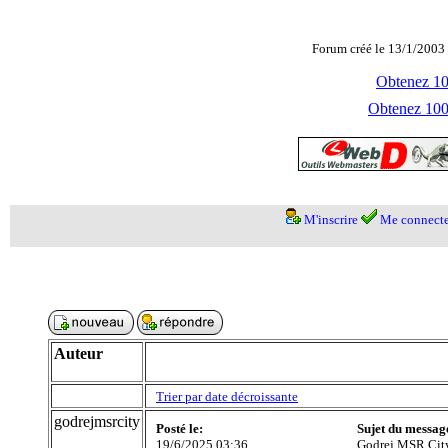
Forum créé le 13/1/2003 
Obtenez 100
Obtenez 1000
M'inscrire
Me connecte
Auteur
Trier par date décroissante
godrejmsrcity
Posté le:
Sujet du messag
19/6/2025 03:36
Godrej MSR Cit