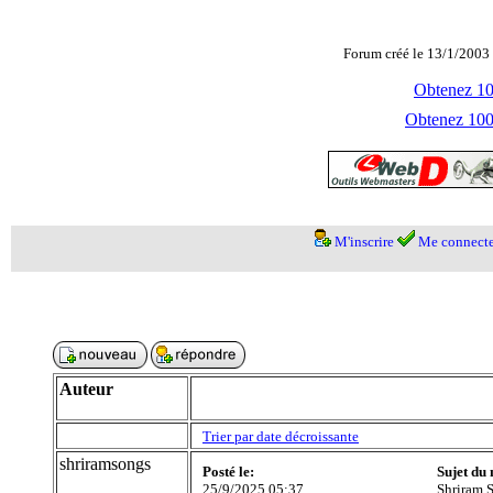
Forum créé le 13/1/2003 
Obtenez 100
Obtenez 1000
M'inscrire
Me connecte
Auteur
Trier par date décroissante
shriramsongs
Posté le:
Sujet du
25/9/2025 05:37
Shriram S