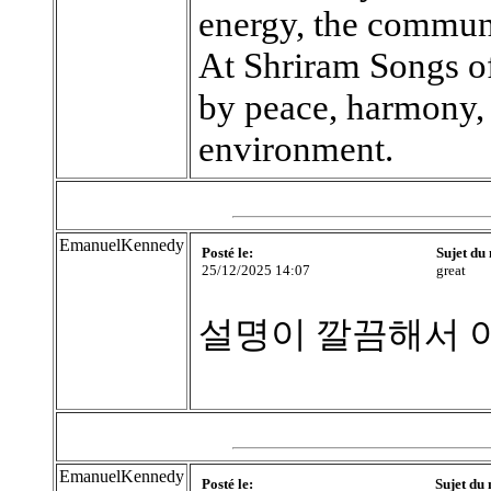
energy, the communi
At Shriram Songs of
by peace, harmony, 
environment.
EmanuelKennedy
Posté le:
Sujet du
25/12/2025 14:07
great
설명이 깔끔해서 
EmanuelKennedy
Posté le:
Sujet du