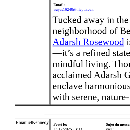
Email:
wayas16240@hiepth.com
Tucked away in the 
neighborhood of Bel
Adarsh Rosewood
i
—it’s a refined sta
mindful living. Tho
acclaimed Adarsh Gr
enclave harmonious
with serene, nature
EmanuelKennedy
Posté le:
Sujet du messa
25/12/2025 13:33
great