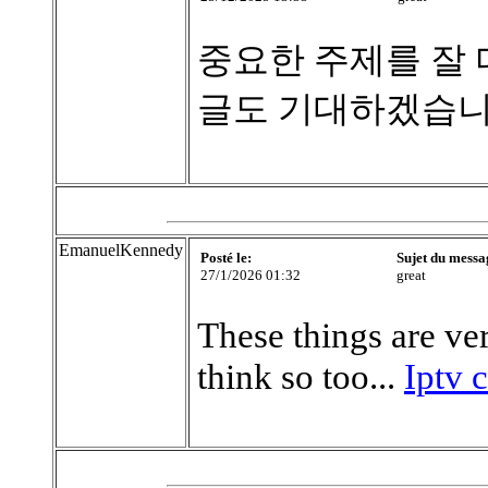
중요한 주제를 잘
글도 기대하겠습니
EmanuelKennedy
Posté le:
Sujet du messa
27/1/2026 01:32
great
These things are ver
think so too...
Iptv 