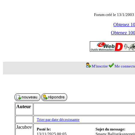
Forum créé le 13/1/2003 
Obtenez 100
Obtenez 1000
M'inscrire
Me connecte
Auteur
Trier par date décroissante
Jacubov
Posté le:
Sujet du message:
13/11/2025 00:05
Smarte Ballistikunterstü