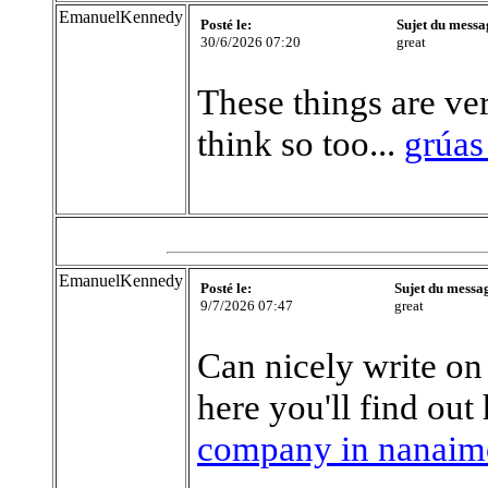
EmanuelKennedy
Posté le:
Sujet du messa
30/6/2026 07:20
great
These things are ver
think so too...
grúas
EmanuelKennedy
Posté le:
Sujet du messa
9/7/2026 07:47
great
Can nicely write on
here you'll find out
company in nanaim