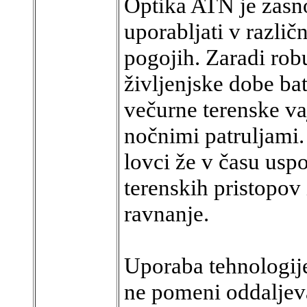
Optika ATN je zasn
uporabljati v različ
pogojih. Zaradi rob
življenjske dobe bat
večurne terenske va
nočnimi patruljami.
lovci že v času uspo
terenskih pristopov
ravnanje.
Uporaba tehnologij
ne pomeni oddaljeva