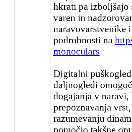
hkrati pa izboljšajo
varen in nadzorovan
naravovarstvenike 
podrobnosti na
http
monoculars
Digitalni puškogled
daljnogledi omogoč
dogajanja v naravi, 
prepoznavanja vrst,
razumevanju dinami
pomočjo takšne opr