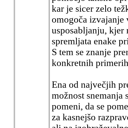
kar je sicer zelo te
omogoča izvajanje 
usposabljanju, kjer
spremljata enake pri
S tem se znanje pren
konkretnih primerih
Ena od največjih p
možnost snemanja sl
pomeni, da se pome
za kasnejšo razprav
ali na izobraževaln