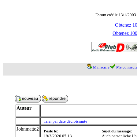
Forum créé le 13/1/2003 
Obtenez 100
Obtenez 1000
M'inscrire
Me connecte
Auteur
Trier par date décroissante
Johnmatto2
Posté le:
Sujet du message:
19/3/2026 05:13
Auch persönliche Uns