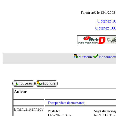
Forum créé le 13/1/2003 
Obtenez 100
Obtenez 1000
M'inscrire
Me connecte
Auteur
Trier par date décroissante
EmanuelKennedy
Posté le:
Sujet du messa
11/5/2026 13:07
beIN SPORTS su