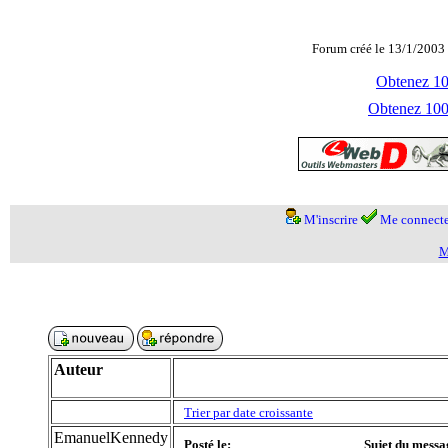
Forum créé le 13/1/2003 
Obtenez 100
Obtenez 1000
M'inscrire
Me connecte
M
Auteur
Trier par date croissante
EmanuelKennedy
Posté le:
Sujet du messa