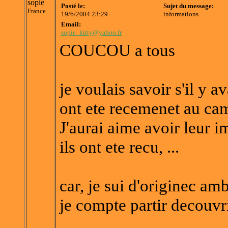
sopie
Posté le:
Sujet du message:
France
19/6/2004 23:29
informations
Email:
sopie_kitty@yahoo.fr
COUCOU a tous
je voulais savoir s'il y 
ont ete recemenet au ca
J'aurai aime avoir leur 
ils ont ete recu, ...
car, je sui d'originec a
je compte partir decouv