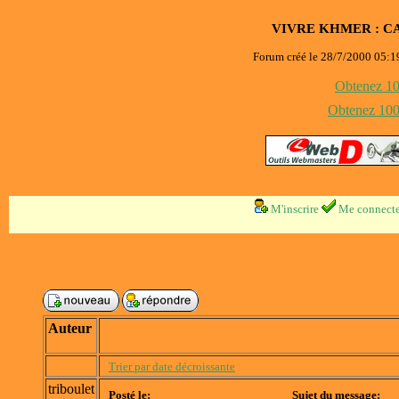
VIVRE KHMER : C
Forum créé le 28/7/2000 05:19
Obtenez 100
Obtenez 1000
M'inscrire
Me connecte
Auteur
Trier par date décroissante
triboulet
Posté le:
Sujet du message: