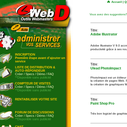
Accueil
|
Q
Vous avez des suggestions
Titre:
Adobe Illustrator
Adobe Illustrator V 9.0 accro
productivité grâce à ses no
INSCRIPTION
Première étape avant d'ajouter un
service
Titre:
LISTE DE DISTRIBUTION &
Ulead PhotoImpact
AUTO-RÉPONDEUR
Créer
/
Specs
/
Démo
/
FAQ
**Disponible sans publicité
PhotoImpact est un éditeur d
la création de pages Web. P
COMPTEUR DE VISITES
la création de graphiques
Créer
/
Specs
/
Démo
/
FAQ
**Disponible sans publicité
RENTABILISER VOTRE SITE
Titre:
Paint Shop Pro
FORUM DE DISCUSSIONS
Très bon logiciel de graphi
Créer
/
Specs
/
Démo
/
FAQ
**Disponible sans publicité
CHAT