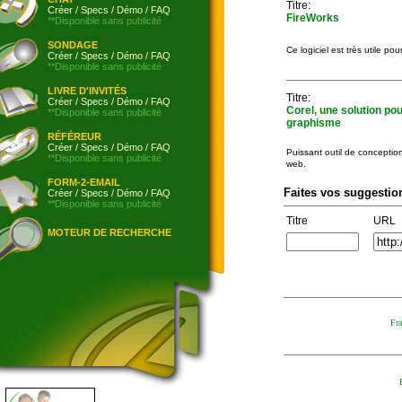
Titre:
Créer
/
Specs
/
Démo
/
FAQ
FireWorks
**Disponible sans publicité
SONDAGE
Ce logiciel est très utile po
Créer
/
Specs
/
Démo
/
FAQ
**Disponible sans publicité
LIVRE D'INVITÉS
Titre:
Créer
/
Specs
/
Démo
/
FAQ
Corel, une solution pou
**Disponible sans publicité
graphisme
RÉFÉREUR
Créer
/
Specs
/
Démo
/
FAQ
Puissant outil de conception
**Disponible sans publicité
web.
FORM-2-EMAIL
Faites vos suggestio
Créer
/
Specs
/
Démo
/
FAQ
**Disponible sans publicité
Titre
URL
MOTEUR DE RECHERCHE
Fra