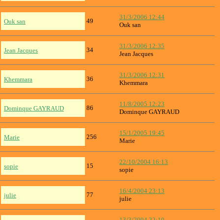
31/3/2006 12:44
49
Ouk san
Ouk san
31/3/2006 12:35
34
Jean Jacques
Jean Jacques
31/3/2006 12:31
36
Khemmara
Khemmara
11/8/2005 12:23
86
Dominque GAYRAUD
Dominque GAYRAUD
15/1/2005 19:45
256
Marie
Marie
22/10/2004 16:13
15
sopie
sopie
16/4/2004 23:13
77
julie
julie
13/3/2004 22:10