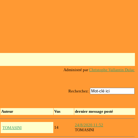
Administré par
Christophe Vallantin Dulac
Recherchez:
Auteur
Vus
dernier message posté
24/8/2020 11:52
14
TOMASINI
TOMASINI