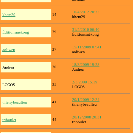
10/4/2012 20:35
14
khem29
khem29
31/5/2010 06:40
79
Éditionsmékong
Éditionsmékong
15/11/2009 07:41
27
aoliwen
aoliwen
18/3/2009 19:28
70
Andrea
Andrea
2/3/2009 15:19
35
LOGOS
LOGOS
20/1/2009 12:24
41
thierrybeaulieu
thierrybeaulieu
20/12/2008 20:31
44
triboulet
triboulet