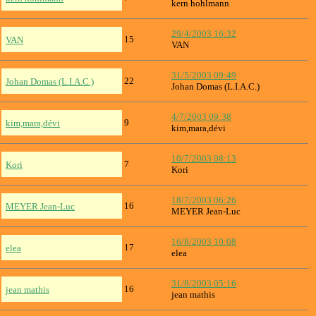
kern hohlmann
29/4/2003 16:32
15
VAN
VAN
31/5/2003 09:49
22
Johan Domas (L.I.A.C.)
Johan Domas (L.I.A.C.)
4/7/2003 09:38
9
kim,mara,dévi
kim,mara,dévi
10/7/2003 08:13
7
Kori
Kori
18/7/2003 06:26
16
MEYER Jean-Luc
MEYER Jean-Luc
16/8/2003 10:08
17
elea
elea
31/8/2003 05:16
16
jean mathis
jean mathis