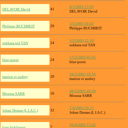
6/3/2005 17:05
41
DELAVOIE David
DELAVOIE David
1/1/2003 16:42
20
Philippe BUCHHEIT
Philippe BUCHHEIT
5/2/2003 12:19
24
sokhara ted TAN
sokhara ted TAN
17/2/2003 05:45
24
blue-poete
blue-poete
10/3/2003 10:54
20
marion et audrey
marion et audrey
28/3/2003 18:39
16
Moussa SARR
Moussa SARR
7/4/2003 10:15
32
Johan Domas (L.I.A.C.)
Johan Domas (L.I.A.C.)
16/4/2003 15:42
7
kern hohlmann