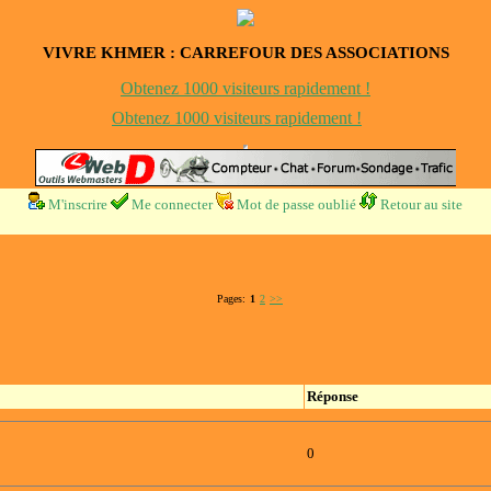
VIVRE KHMER : CARREFOUR DES ASSOCIATIONS
Obtenez 1000 visiteurs rapidement !
Obtenez 1000 visiteurs rapidement !
M'inscrire
Me connecter
Mot de passe oublié
Retour au site
Pages:
1
2
>>
Réponse
0