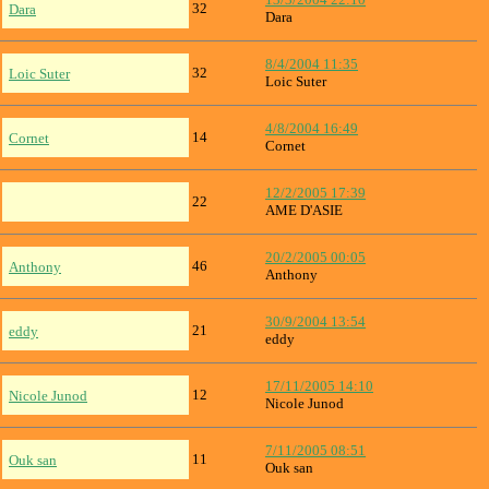
32
Dara
Dara
8/4/2004 11:35
32
Loic Suter
Loic Suter
4/8/2004 16:49
14
Cornet
Cornet
12/2/2005 17:39
22
AME D'ASIE
20/2/2005 00:05
46
Anthony
Anthony
30/9/2004 13:54
21
eddy
eddy
17/11/2005 14:10
12
Nicole Junod
Nicole Junod
7/11/2005 08:51
11
Ouk san
Ouk san