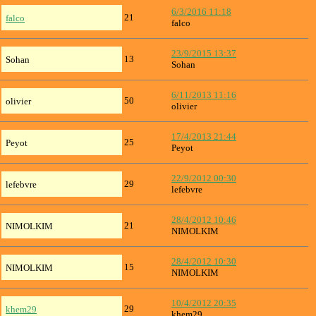
6/3/2016 11:18
21
falco
falco
23/9/2015 13:37
13
Sohan
Sohan
6/11/2013 11:16
50
olivier
olivier
17/4/2013 21:44
25
Peyot
Peyot
22/9/2012 00:30
29
lefebvre
lefebvre
28/4/2012 10:46
21
NIMOLKIM
NIMOLKIM
28/4/2012 10:30
15
NIMOLKIM
NIMOLKIM
10/4/2012 20:35
29
khem29
khem29