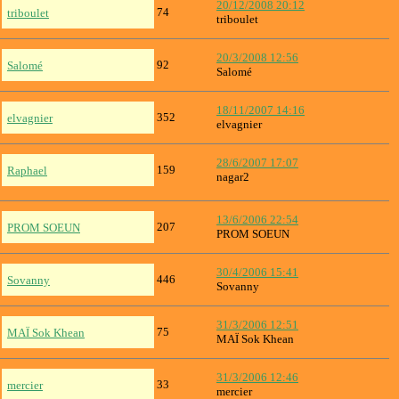
20/12/2008 20:12
74
triboulet
triboulet
20/3/2008 12:56
92
Salomé
Salomé
18/11/2007 14:16
352
elvagnier
elvagnier
28/6/2007 17:07
159
Raphael
nagar2
13/6/2006 22:54
207
PROM SOEUN
PROM SOEUN
30/4/2006 15:41
446
Sovanny
Sovanny
31/3/2006 12:51
75
MAÏ Sok Khean
MAÏ Sok Khean
31/3/2006 12:46
33
mercier
mercier